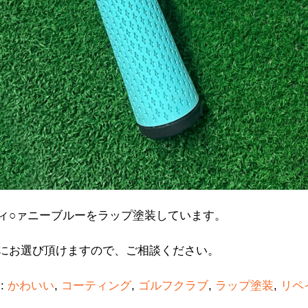
ィ○ァニーブルーをラップ塗装しています。
にお選び頂けますので、ご相談ください。
 :
かわいい
,
コーティング
,
ゴルフクラブ
,
ラップ塗装
,
リペ