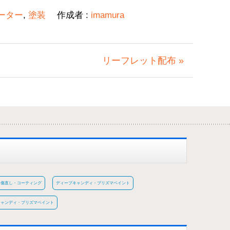
ーター
,
塗装
作成者 :
imamura
リーフレット配布 »
傷直し・コーティング
ディープキャンディ・プリズマペイント
キャンディ・プリズマペイント